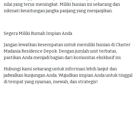
nilai yang terus meningkat. Miliki hunian ini sekarang dan
nikmati keuntungan jangka panjang yang menjanjikan.
Segera Miliki Rumah Impian Anda
Jangan lewatkan kesempatan untuk memiliki hunian di Cluster
Madania Residence Depok. Dengan jumlah unit terbatas,
pastikan Anda menjadi bagian dari komunitas eksklusif ini.
Hubungi kami sekarang untuk informasi lebih lanjut dan
jadwalkan kunjungan Anda. Wujudkan impian Anda untuk tinggal
di tempat yang nyaman, mewah, dan strategis!