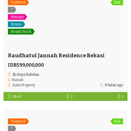
Featured
Jual
*
Primary
Promo
Ready Stock
Raudhatul Jannah Residence Bekasi
IDR599,000,000
Jln Raya Babelan
Rumah
Aulia Property
8 bulan ago
2
38 m
2
1
Featured
Jual
*