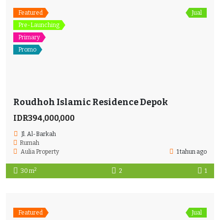
Featured
Jual
Pre-Launching
Primary
Promo
Roudhoh Islamic Residence Depok
IDR394,000,000
Jl. Al-Barkah
Rumah
Aulia Property
1 tahun ago
2
30 m
2
1
Featured
Jual