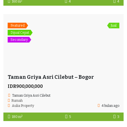
2
160 m
4
4
Featured
Jual
Dijual Cepat
Secondary
Taman Griya Asri Cilebut – Bogor
IDR900,000,000
Taman Griya Asri Cilebut
Rumah
Aulia Property
4 bulan ago
2
180 m
5
3