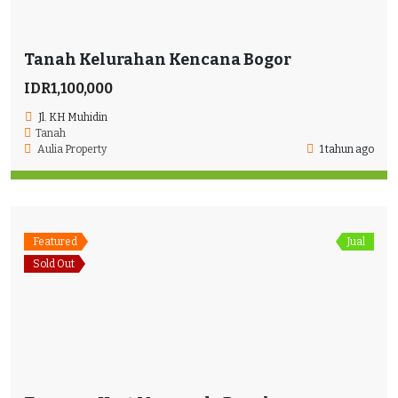
Tanah Kelurahan Kencana Bogor
IDR1,100,000
Jl. KH Muhidin
Tanah
Aulia Property
1 tahun ago
Featured
Jual
Sold Out