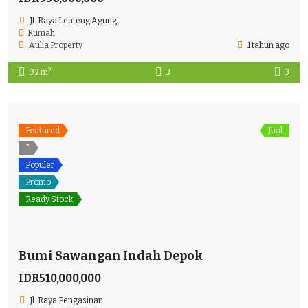
Jl. Raya Lenteng Agung
Rumah
Aulia Property
1 tahun ago
2
92 m
3
3
Featured
Jual
*
Populer
Promo
Ready Stock
Bumi Sawangan Indah Depok
IDR510,000,000
Jl. Raya Pengasinan