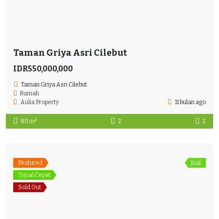
Taman Griya Asri Cilebut
IDR550,000,000
Taman Griya Asri Cilebut
Rumah
Aulia Property
11 bulan ago
2
80 m
2
2
Featured
Jual
Dijual Cepat
Sold Out