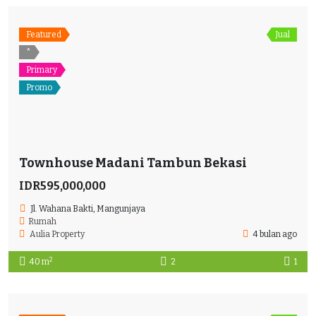
Featured
Jual
*
Primary
Promo
Townhouse Madani Tambun Bekasi
IDR595,000,000
Jl. Wahana Bakti, Mangunjaya
Rumah
Aulia Property
4 bulan ago
2
40 m
2
1