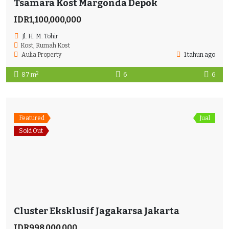
Tsamara Kost Margonda Depok
IDR1,100,000,000
Jl. H. M. Tohir
Kost
,
Rumah Kost
Aulia Property
1 tahun ago
2
87 m
6
6
Featured
Jual
Sold Out
Cluster Eksklusif Jagakarsa Jakarta
IDR998,000,000