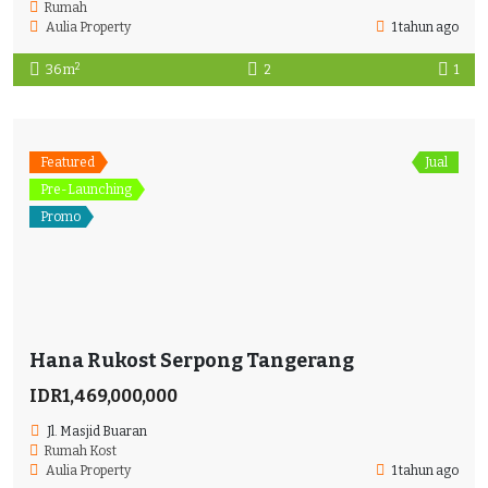
Rumah
Aulia Property
1 tahun ago
2
36 m
2
1
Featured
Jual
Pre-Launching
Promo
Hana Rukost Serpong Tangerang
IDR1,469,000,000
Jl. Masjid Buaran
Rumah Kost
Aulia Property
1 tahun ago