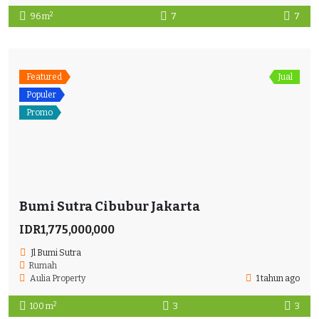
2
96 m
7
7
Featured
Jual
Populer
Promo
Bumi Sutra Cibubur Jakarta
IDR1,775,000,000
Jl Bumi Sutra
Rumah
Aulia Property
1 tahun ago
2
100 m
3
3