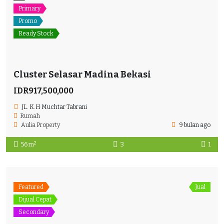
Primary
Promo
Ready Stock
Cluster Selasar Madina Bekasi
IDR917,500,000
JL. K.H Muchtar Tabrani
Rumah
Aulia Property
9 bulan ago
2
56 m
3
1
Featured
Jual
Dijual Cepat
Secondary