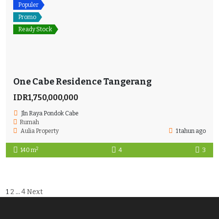
Populer
Promo
Ready Stock
One Cabe Residence Tangerang
IDR1,750,000,000
Jln Raya Pondok Cabe
Rumah
Aulia Property
1 tahun ago
2
140 m
4
3
1
2
…
4
Next